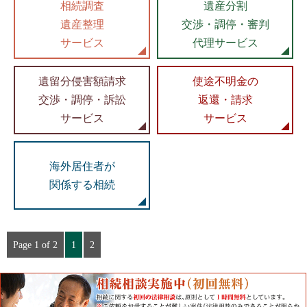
相続調査
遺産分割
遺産整理
交渉・調停・審判
サービス
代理サービス
遺留分侵害額請求
使途不明金の
交渉・調停・訴訟
返還・請求
サービス
サービス
海外居住者が
関係する相続
Page 1 of 2
1
2