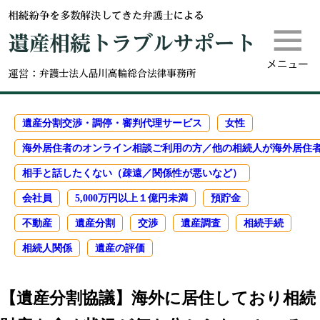
m
遺産相続
遺産分割交渉・調停・審判代理サービス
女性
海外居住者のオンライン相談ご利用の方／他の相続人が海外居住
相手と話したくない（疎遠／関係性が悪いなど）
会社員
5,000万円以上１億円未満
預貯金
不動産
遺産分割
交渉
遺産調査
相続手続
相続人関係
遺産の評価
【遺産分割協議】海外に居住しており相続