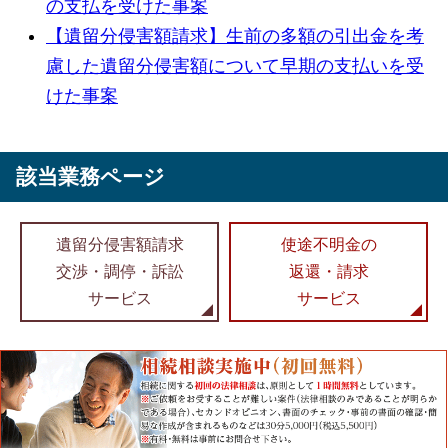
の支払を受けた事案
【遺留分侵害額請求】生前の多額の引出金を考
慮した遺留分侵害額について早期の支払いを受
けた事案
該当業務ページ
遺留分侵害額請求
使途不明金の
交渉・調停・訴訟
返還・請求
サービス
サービス