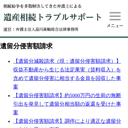
m
遺産相続
遺留分侵害額請求
【遺留分減殺請求（現：遺留分侵害額請求）】
収益不動産から生じる法定果実（賃料収入）を
含めて遺留分侵害に相当する金員を回収した事
案
【遺留分侵害額請求】約5000万円の生前の無断
引出を発見して遺留分相当額の返還を受けた事
案
【遺留分侵害額請求】調停により適正な遺留分